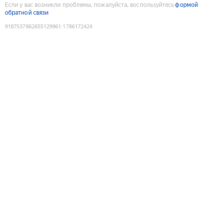
Если у вас возникли проблемы, пожалуйста, воспользуйтесь
формой
обратной связи
9187537862655129961
:
1786172424