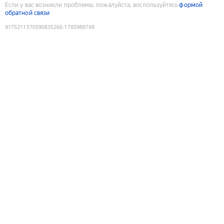
Если у вас возникли проблемы, пожалуйста, воспользуйтесь
формой
обратной связи
9175211570590835266
:
1785988748