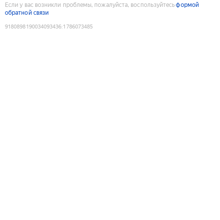
Если у вас возникли проблемы, пожалуйста, воспользуйтесь
формой
обратной связи
9180898190034093436
:
1786073485