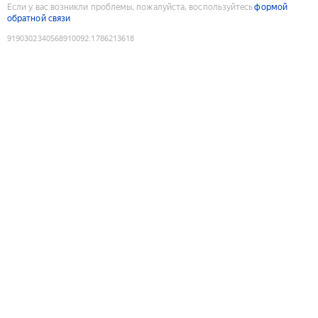
Если у вас возникли проблемы, пожалуйста, воспользуйтесь
формой
обратной связи
9190302340568910092
:
1786213618