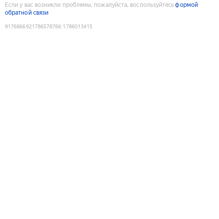
Если у вас возникли проблемы, пожалуйста, воспользуйтесь
формой
обратной связи
9176866921786578766
:
1786013415