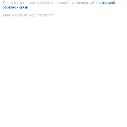
Если у вас возникли проблемы, пожалуйста, воспользуйтесь
формой
обратной связи
9189574434344617525
:
1786202771