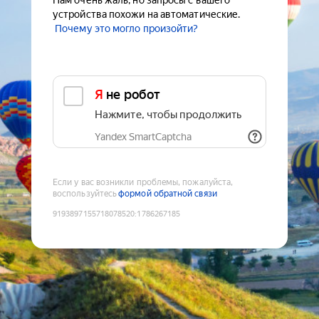
Нам очень жаль, но запросы с вашего
устройства похожи на автоматические.
Почему это могло произойти?
Я не робот
Нажмите, чтобы продолжить
Yandex SmartCaptcha
Если у вас возникли проблемы, пожалуйста,
воспользуйтесь
формой обратной связи
9193897155718078520
:
1786267185