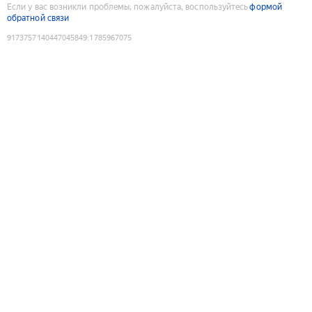
Если у вас возникли проблемы, пожалуйста, воспользуйтесь
формой
обратной связи
9173757140447045849
:
1785967075