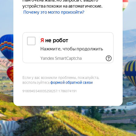
Нам очень жаль, но запросы с вашего
устройства похожи на автоматические.
Почему это могло произойти?
Я не робот
Нажмите, чтобы продолжить
Yandex SmartCaptcha
Если у вас возникли проблемы, пожалуйста,
воспользуйтесь
формой обратной связи
9180945540035258257
:
1786074191