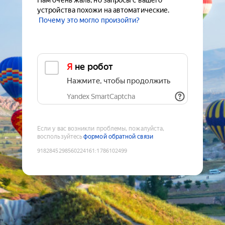
Нам очень жаль, но запросы с вашего
устройства похожи на автоматические.
Почему это могло произойти?
Я не робот
Нажмите, чтобы продолжить
Yandex SmartCaptcha
Если у вас возникли проблемы, пожалуйста,
воспользуйтесь
формой обратной связи
9182845298560224161
:
1786102499