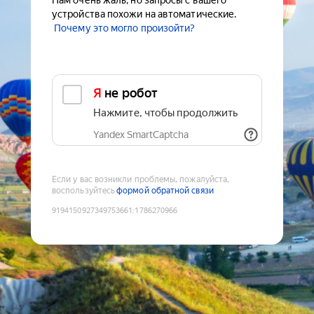
Нам очень жаль, но запросы с вашего
устройства похожи на автоматические.
Почему это могло произойти?
Я не робот
Нажмите, чтобы продолжить
Yandex SmartCaptcha
Если у вас возникли проблемы, пожалуйста,
воспользуйтесь
формой обратной связи
9194150927349753661
:
1786270966