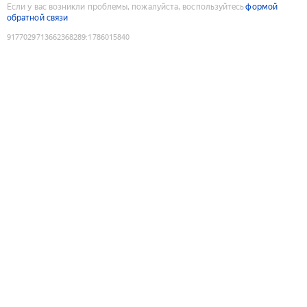
Если у вас возникли проблемы, пожалуйста, воспользуйтесь
формой
обратной связи
9177029713662368289
:
1786015840