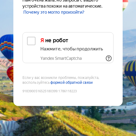
Нам очень жаль, но запросы с вашего
устройства похожи на автоматические.
Почему это могло произойти?
Я не робот
Нажмите, чтобы продолжить
Yandex SmartCaptcha
Если у вас возникли проблемы, пожалуйста,
воспользуйтесь
формой обратной связи
9183900516525180399
:
1786118223