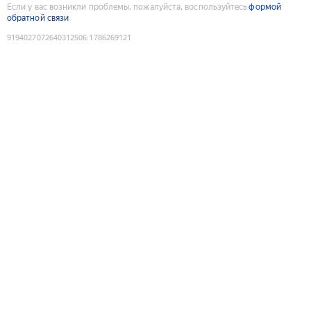
Если у вас возникли проблемы, пожалуйста, воспользуйтесь
формой
обратной связи
9194027072640312506
:
1786269121