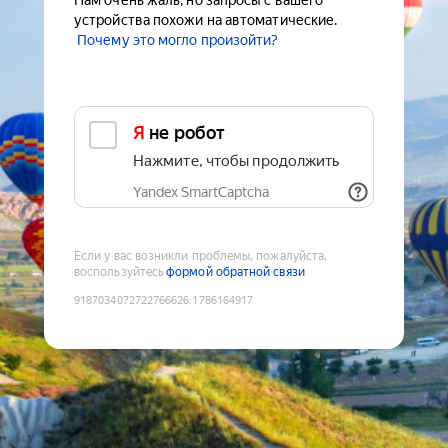
Нам очень жаль, но запросы с вашего
устройства похожи на автоматические.
Почему это могло произойти?
Я не робот
Нажмите, чтобы продолжить
Yandex SmartCaptcha
Если у вас возникли проблемы, пожалуйста,
воспользуйтесь
формой обратной связи
9187034072722766626
:
1786164917