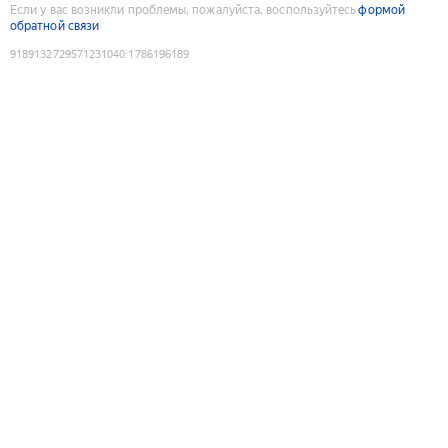
Если у вас возникли проблемы, пожалуйста, воспользуйтесь
формой
обратной связи
9189132729571231040
:
1786196189