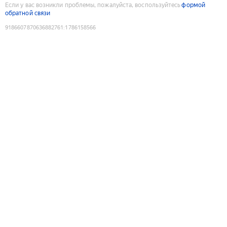
Если у вас возникли проблемы, пожалуйста, воспользуйтесь
формой
обратной связи
9186607870636882761
:
1786158566