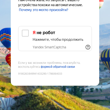
Нам очень жаль, но запросы с вашего
устройства похожи на автоматические.
Почему это могло произойти?
Я не робот
Нажмите, чтобы продолжить
Yandex SmartCaptcha
Если у вас возникли проблемы, пожалуйста,
воспользуйтесь
формой обратной связи
9180263849941433290
:
1786064033