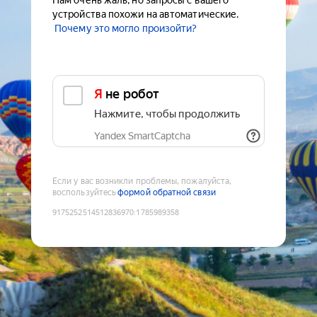
Нам очень жаль, но запросы с вашего
устройства похожи на автоматические.
Почему это могло произойти?
Я не робот
Нажмите, чтобы продолжить
Yandex SmartCaptcha
Если у вас возникли проблемы, пожалуйста,
воспользуйтесь
формой обратной связи
9175252514512836970
:
1785989358