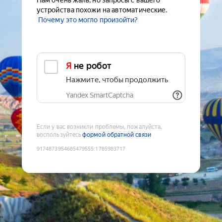
Нам очень жаль, но запросы с вашего
устройства похожи на автоматические.
Почему это могло произойти?
Я не робот
Нажмите, чтобы продолжить
Yandex SmartCaptcha
Если у вас возникли проблемы, пожалуйста,
воспользуйтесь
формой обратной связи
9174873954685479555
:
1785983717