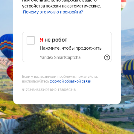
Нам очень жаль, но запросы с вашего
устройства похожи на автоматические.
Почему это могло произойти?
Я не робот
Нажмите, чтобы продолжить
Yandex SmartCaptcha
Если у вас возникли проблемы, пожалуйста,
воспользуйтесь
формой обратной связи
9179343461334071642
:
1786050318