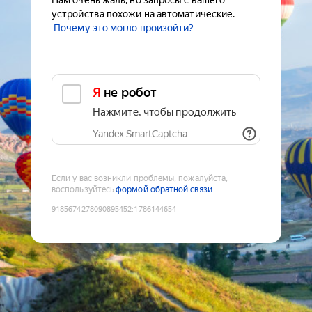
Нам очень жаль, но запросы с вашего
устройства похожи на автоматические.
Почему это могло произойти?
Я не робот
Нажмите, чтобы продолжить
Yandex SmartCaptcha
Если у вас возникли проблемы, пожалуйста,
воспользуйтесь
формой обратной связи
9185674278090895452
:
1786144654