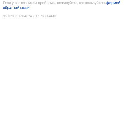
Если у вас возникли проблемы, пожалуйста, воспользуйтесь
формой
обратной связи
9180289136964024331
:
1786064410