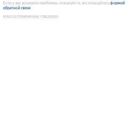
Если у вас возникли проблемы, пожалуйста, воспользуйтесь
формой
обратной связи
9193123370585991936
:
1786255655