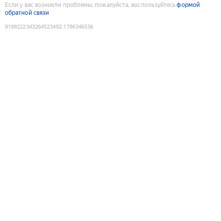
Если у вас возникли проблемы, пожалуйста, воспользуйтесь
формой
обратной связи
9199222343264523492
:
1786346536