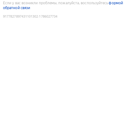
Если у вас возникли проблемы, пожалуйста, воспользуйтесь
формой
обратной связи
9177827897431101302
:
1786027734