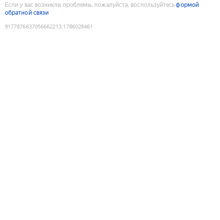
Если у вас возникли проблемы, пожалуйста, воспользуйтесь
формой
обратной связи
9177876637056662213
:
1786028461