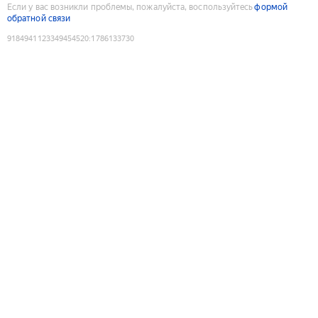
Если у вас возникли проблемы, пожалуйста, воспользуйтесь
формой
обратной связи
9184941123349454520
:
1786133730