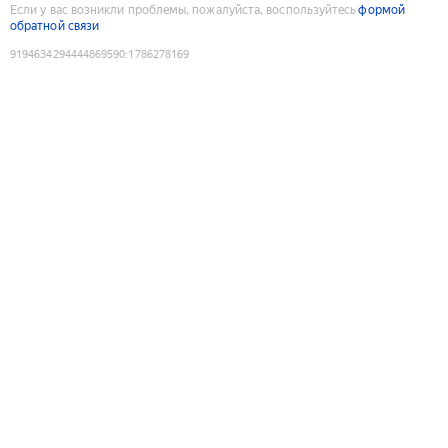
Если у вас возникли проблемы, пожалуйста, воспользуйтесь
формой
обратной связи
9194634294444869590
:
1786278169