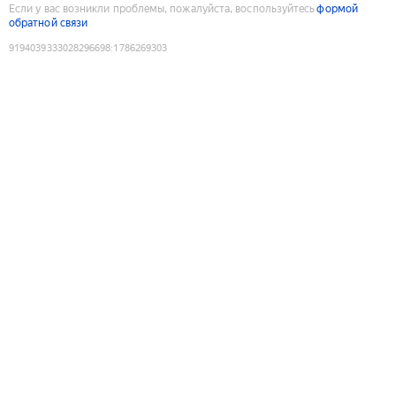
Если у вас возникли проблемы, пожалуйста, воспользуйтесь
формой
обратной связи
9194039333028296698
:
1786269303