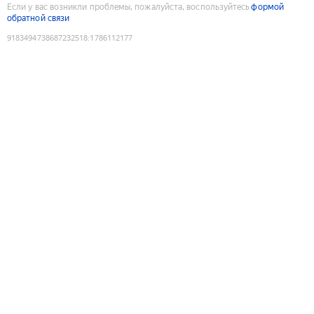
Если у вас возникли проблемы, пожалуйста, воспользуйтесь
формой
обратной связи
9183494738687232518
:
1786112177