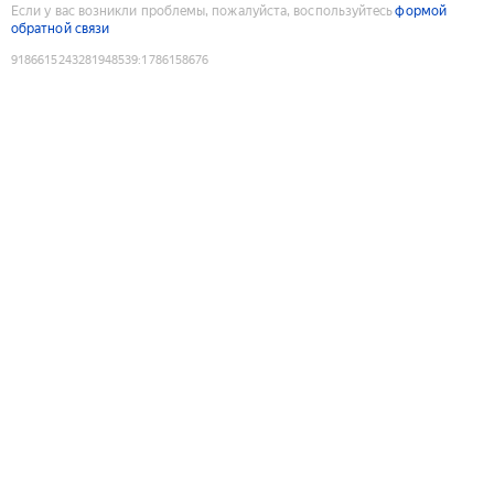
Если у вас возникли проблемы, пожалуйста, воспользуйтесь
формой
обратной связи
9186615243281948539
:
1786158676