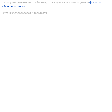
Если у вас возникли проблемы, пожалуйста, воспользуйтесь
формой
обратной связи
9177193353594036867
:
1786018279