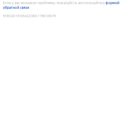
Если у вас возникли проблемы, пожалуйста, воспользуйтесь
формой
обратной связи
9185320191054222365
:
1786139378