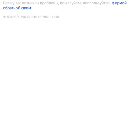
Если у вас возникли проблемы, пожалуйста, воспользуйтесь
формой
обратной связи
9183439093963316101
:
1786111348