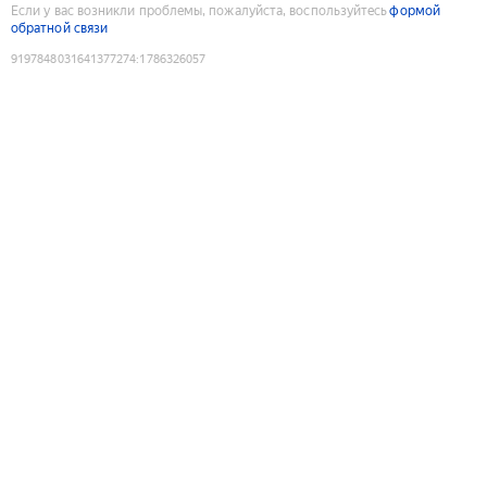
Если у вас возникли проблемы, пожалуйста, воспользуйтесь
формой
обратной связи
9197848031641377274
:
1786326057