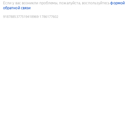
Если у вас возникли проблемы, пожалуйста, воспользуйтесь
формой
обратной связи
9187885377519418969
:
1786177602