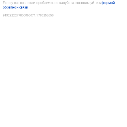
Если у вас возникли проблемы, пожалуйста, воспользуйтесь
формой
обратной связи
9192922277800063071
:
1786252658