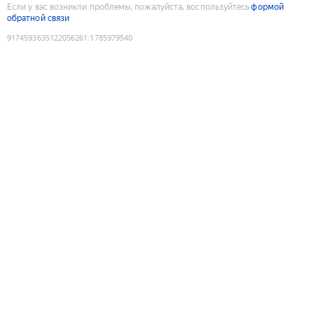
Если у вас возникли проблемы, пожалуйста, воспользуйтесь
формой
обратной связи
9174593635122056261
:
1785979540