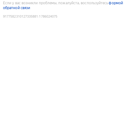
Если у вас возникли проблемы, пожалуйста, воспользуйтесь
формой
обратной связи
9177582310127335881
:
1786024075