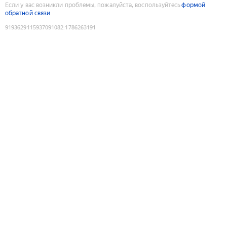
Если у вас возникли проблемы, пожалуйста, воспользуйтесь
формой
обратной связи
9193629115937091082
:
1786263191