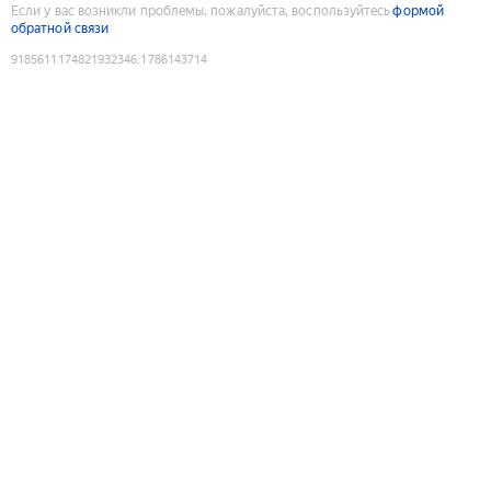
Если у вас возникли проблемы, пожалуйста, воспользуйтесь
формой
обратной связи
9185611174821932346
:
1786143714