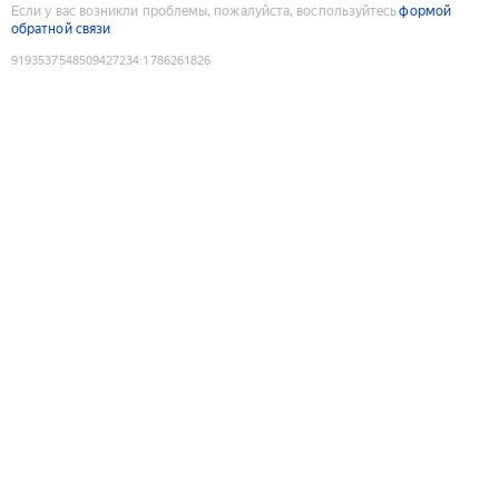
Если у вас возникли проблемы, пожалуйста, воспользуйтесь
формой
обратной связи
9193537548509427234
:
1786261826