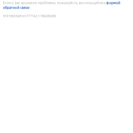
Если у вас возникли проблемы, пожалуйста, воспользуйтесь
формой
обратной связи
9181958569141777142
:
1786089286