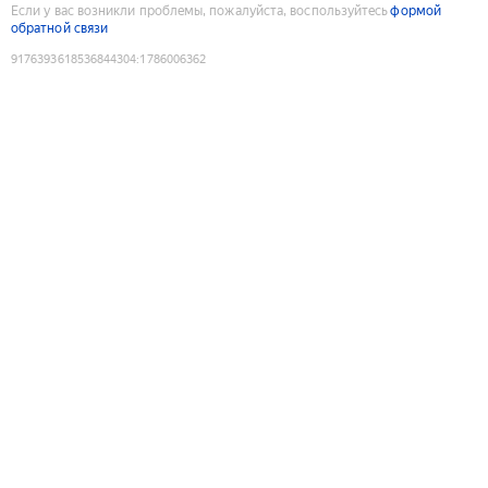
Если у вас возникли проблемы, пожалуйста, воспользуйтесь
формой
обратной связи
9176393618536844304
:
1786006362