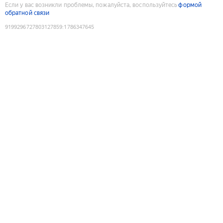
Если у вас возникли проблемы, пожалуйста, воспользуйтесь
формой
обратной связи
9199296727803127859
:
1786347645