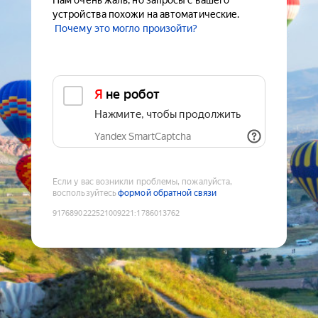
Нам очень жаль, но запросы с вашего
устройства похожи на автоматические.
Почему это могло произойти?
Я не робот
Нажмите, чтобы продолжить
Yandex SmartCaptcha
Если у вас возникли проблемы, пожалуйста,
воспользуйтесь
формой обратной связи
9176890222521009221
:
1786013762