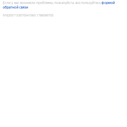
Если у вас возникли проблемы, пожалуйста, воспользуйтесь
формой
обратной связи
9182057133070541560
:
1786090755