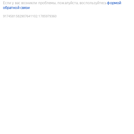
Если у вас возникли проблемы, пожалуйста, воспользуйтесь
формой
обратной связи
9174581582907641102
:
1785979360