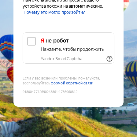
Нам очень жаль, но запросы с вашего
устройства похожи на автоматические.
Почему это могло произойти?
Я не робот
Нажмите, чтобы продолжить
Yandex SmartCaptcha
Если у вас возникли проблемы, пожалуйста,
воспользуйтесь
формой обратной связи
9180047712690243861
:
1786060812